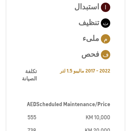
استبدال
ا
تنظيف
ت
ملىء
م
فحص
ف
2022 - 2017 ماليبو 1.5 لتر
تكلفة
الصيانة
AED
Scheduled Maintenance/Price
555
10,000 KM
738
20,000 KM