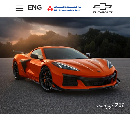
ENG
رجوع
Z06 كورفيت