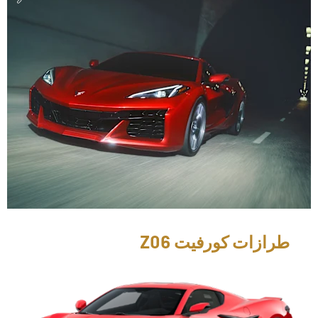
طرازات كورفيت Z06​