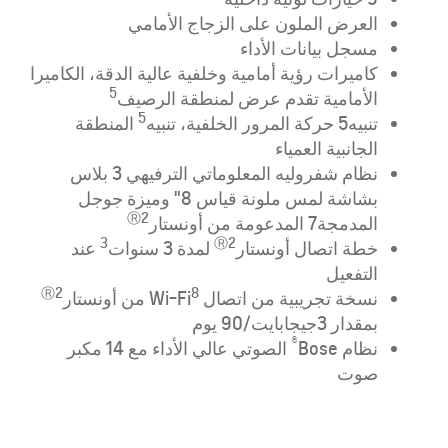
العرض الملون على الزجاج الأمامي
مسجل بيانات الأداء
كاميرات رؤية أمامية وخلفية عالية الدقة، الكاميرا
5
الأمامية تقدم عرض لمنطقة الرصيف
5
تنبيه
5
حركة المرور الخلفية، تنبيه
المنطقة
الجانبية العمياء
نظام شفروليه المعلوماتي الترفيهي 3 بلاس
بشاشة لمس ملونة قياس 8" وميزة جوجل
Ⓡ2
المدمجة
7
المدعومة من أونستار
3
Ⓡ
2
خطة اتصال أونستار
لمدة 3 سنوات
عند
التفعيل
Ⓡ
2
8
نسخة تجريبية من اتصال Wi-Fi
من أونستار
بمقدار 3جيجابايت/90 يوم
®
نظام Bose
الصوتي عالي الأداء مع 14 مكبر
صوت