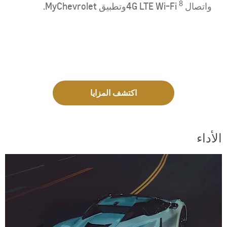
8
واتصال
4G LTE Wi-Fiوتطبيق MyChevrolet.
اكتشف المزايا
الأداء