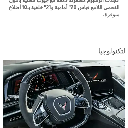
عجلات ألومنيوم مصقولة لامعة مع جيوب مطلية باللون
الفحمي اللامع قياس 20" أمامية و21" خلفية بـ10 أضلاع
متوفرة.
لتكنولوجيا