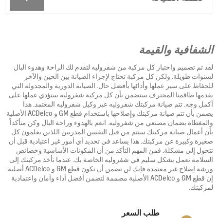
الشفافية والقيمة
لقد تم تصميم واختبار كل مركبة من شفروليه لتقدم لك الراحة وهدوء البال
لسنوات طويلة. ولكن كل مركبة تحتاج لإجراء الصيانة بين الحين والآخر
للحفاظ على سير عملها وأدائها بأفضل حال. الصيانة الدورية والمجدولة التي
يقدمها طاقمنا المحترف ستضمن بأن كل مركبة شفروليه ستؤدي عملها على
أكمل وجه. تتم صيانة مركبتك شفروليه عبر وكيل شفروليه المعتمد. هذا
يضمن بأن تتم صيانة مركبتك وإصلاحها باستخدام قطع GM و ACDelco الأصلية
والمغطاة بضمان مصنعي من شفروليه. انعم بالهدوء وراحة البال وكن متأكداً
بأن أعمال صيانة مركبتك ستتم من قبل التقنيين المدربين اللذين يعلمون كل
صغيرة وكبيرة عن مركبتك. هذا يساعد في تحديد أي أمور غير اعتيادية قبل أن
تتحول إلى مشكلة. فمن المهم التأكد من أن المكونات الأساسية وخصائص
السلامة تعمل بشكل سليم في شفروليه الخاصة بك. عندما تأخذ مركبتك إلى
ورشة إصلاح غير معتمدة فإنك لن تضمن أن تكون قطع GM و ACDelco أصلية.
إن قطع GM و ACDelco الأصلية مصممة لتضمن أفضل أداء وأمان واعتمادية
لمركبتك.
طلب السعر