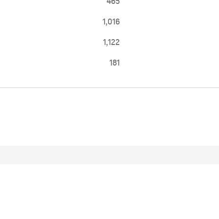
465
1,016
1,122
181