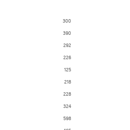
ابتداءً من 59,900 درهم إماراتي ‏
300
390
292
226
125
218
MY 25
MY 26
TAHOE
228
ابتداءً من 249,000 درهم إماراتي‏‏
324
598