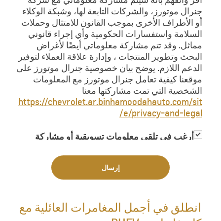
جنرال موتورز، والشركات التابعة لها، وشبكة الوكلاء
أو الأطراف الأخرى بموجب القانون للامتثال وحملات
السلامة واستفسارات الحكومية وأي إجراء قانوني
مماثل. وقد تتم مشاركة معلوماتي أيضًا لأغراض
البحث وتطوير المنتجات ، وإدارة علاقة العملاء لتوفير
الدعم اللازم. يوضح بيان خصوصية جنرال موتورز على
موقعنا كيفية تعامل جنرال موتورز مع المعلومات
الشخصية التي تمت مشاركتها معنا
https://chevrolet.ar.binhamoodahauto.com/sit
e/privacy-and-legal/
أرغب في تلقي معلومات تسويقية أو مشاركة
معلوماتي مع جهات خارجية لغاية تزويدي
بمعلومات تسويقية
إرسال
انطلق في أجمل المغامرات العائلية مع