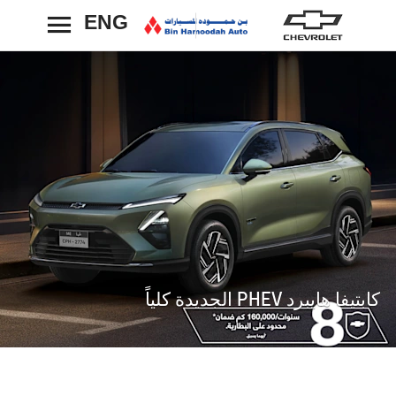
ENG
رجوع
كابتيفا هايبرد PHEV الجديدة كلياً