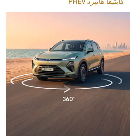
كابتيفا هايبرد PHEV