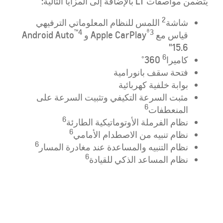
يتضمن مواصفات LT بالإضافة إلى المزايا التالية:
2
شاشة
اللمس للنظام المعلوماتي الترفيهي
™️
4
®️3
قياس مع Apple CarPlay
و Android Auto
15.6"
6
كاميرا
360°
فتحة سقف بانورامية
بوابة خلفية كهربائية
مثبت السرعة التكيفي وتثبيت السرعة على
6
المنعطفات
6
نظام الفرملة الأوتوماتيكية الطارئة
6
نظام تنبيه من الاصطدام الأمامي
6
نظام التنبيه والمساعدة عند مغادرة المسار
6
نظام المساعد الذكي للقيادة