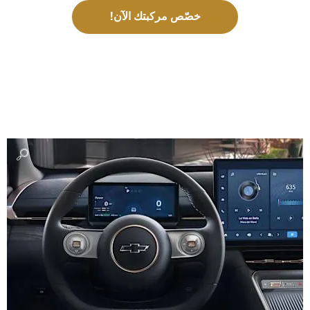
خصّص مركبتك الآن!