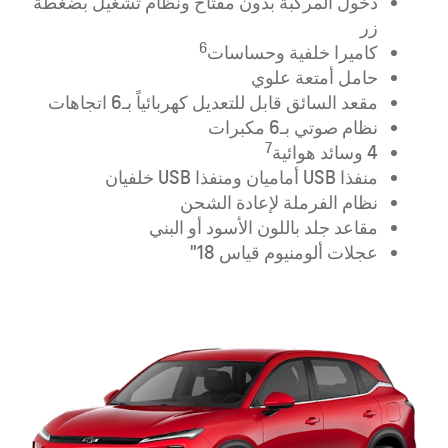
دخول المركبة بدون مفتاح ونظام تشغيل بضغطة
زر
6
كاميرا خلفية وحساسات
حامل أمتعة علوي
مقعد السائق قابل للتعديل كهربائياً بـ6 اتجاهات
نظام صوتي بـ6 مكبرات
7
4 وسائد هوائية
منفذا USB أماميان ومنفذا USB خلفيان
نظام الفرملة لإعادة الشحن
مقاعد جلد باللون الأسود أو البني
عجلات ألومنيوم قياس 18"​