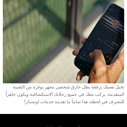
تخيل نفسك برفقة بطل خارق شخصي مجهز بوفرة من التقنية
المتقدمة، يركب معك في جميع رحلاتك الاستكشافية ويكون جاهزاً
للتصرف في لحظة. هذا تماماً ما تقدمه خدمات اونستار!