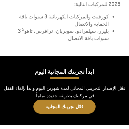
2025
ل
لمركبات التالية:
كورفيت
والمركبات
الكهربائية
3
سنوات
باقة
الحماية
والاتصال
5
ب
ليزر،
سيلفرادو
،
سوبربان
،
ترافرس
،
تاهو
3
سنوات
باقة
الاتصال
ابدأ تجربتك المجانية اليوم
فعّل الإصدار التجريبي المجاني لمدة شهرين اليوم وابدأ بإلغاء القفل
في مركبتك بطريقة جديدة تماماً.
فعّل تجربتك المجانية