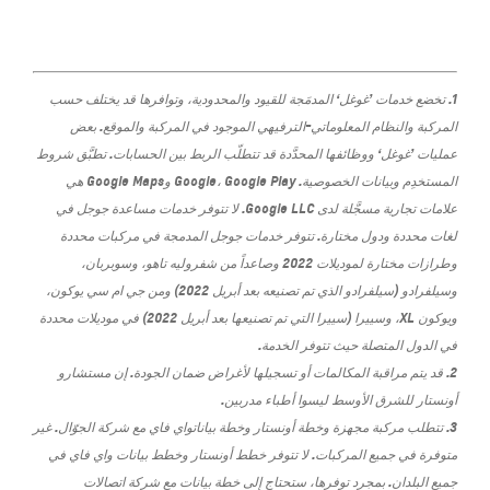
1. تخضع خدمات ’غوغل‘ المدمَجة للقيود والمحدودية، وتوافرها قد يختلف حسب
المركبة والنظام المعلوماتي-الترفيهي الموجود في المركبة والموقع. بعض
عمليات ’غوغل‘ ووظائفها المحدَّدة قد تتطلّب الربط بين الحسابات. تطبَّق شروط
المستخدِم وبيانات الخصوصية. Google، Google Play وGoogle Maps هي
علامات تجارية مسجَّلة لدى Google LLC. لا تتوفر خدمات مساعدة جوجل في
لغات محددة ودول مختارة. تتوفر خدمات جوجل المدمجة في مركبات محددة
وطرازات مختارة لموديلات 2022 وصاعداً من شفروليه تاهو، وسوبربان،
وسيلفرادو (سيلفرادو الذي تم تصنيعه بعد أبريل 2022) ومن جي ام سي يوكون،
ويوكون XL، وسييرا (سييرا التي تم تصنيعها بعد أبريل 2022) في موديلات محددة
في الدول المتصلة حيث تتوفر الخدمة.
2. قد يتم مراقبة المكالمات أو تسجيلها لأغراض ضمان الجودة. إن مستشارو
أونستار للشرق الأوسط ليسوا أطباء مدربين
.
3. تتطلب مركبة مجهزة وخطة أونستار وخطة بياناتواي فاي مع شركة الجوّال. غير
متوفرة في جميع المركبات. لا تتوفر خطط أونستار وخطط بيانات واي فاي في
جميع البلدان. بمجرد توفرها، ستحتاج إلى خطة بيانات مع شركة اتصالات