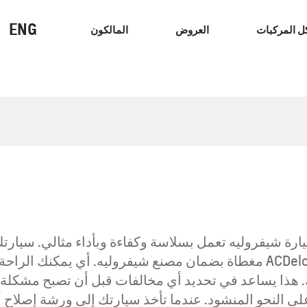
ENG
ل المركبات
العروض
المالكون
سيارات الاداء
كهربائي
ارة شيفروليه تعمل بسلاسة وكفاءة وبأداء مثالي. سيارتك
يضمن هذا إصلاح سيارتك بأجزاء أصلية من GM و ACDelco مغطاة بضمان مصنع شي
هذا يساعد في تحديد أي مخالفات قبل أن تصبح مشكلة. م
 النحو المنشود. عندما تأخذ سيارتك إلى ورشة إصلاح أ
كابتيفا
2026