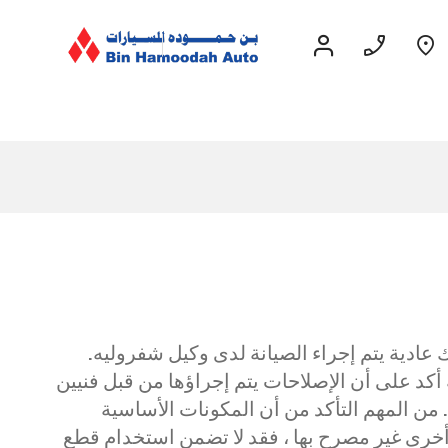
قريبا
EXPERIENCE
CHEVROLET TITLE
Lobortis felis. Proin molestie
 عادية يتم إجراء الصيانة لدى وكيل شفروليه.
faucibus velit, nec auctor nulla.
فروليه. أي يمكنك الراحة أكد على أن الإصلاحات يتم إجراؤها من قبل فنيين
Sed arcu lacus, ullamcorper
ن المهم التأكد من أن المكونات الأساسية
eget purus sed.
خرى غير مصرح بها ، فقد لا تضمن استخدام قطع
جرووف
2026