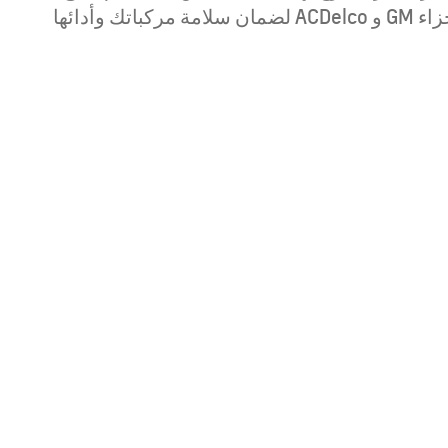
GM و ACDelco الأصلية. سيتم استخدام قطع غيار GM و ACDelco الأصلية. حقيقي. صادق. صميم تم تصميم أجزاء GM و ACDelco لضمان سلامة مركباتك وأدائها
ابتداءً من 52,900 درهم إماراتي
Find Out More
كابتيفا PHEV
2026
ابتداءً من 99,000 درهم إماراتي‏‏