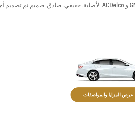
ابتداءً من 59,900 درهم إماراتي ‏
عرض المزايا والمواصفات
MY 25
MY 26
TAHOE
ابتداءً من 249,000 درهم إماراتي‏‏