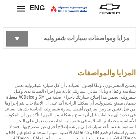
ENG
رجوع
مزايا ومواصفات سيارات شفروليه
المزايا والمواصفات
يضمن المحترفون ، وفقًا لجدول الصيانة ، أن كل سيارة شيفروليه تعمل
بسلاسة وكفاءة وبأداء مثالي. سيارتك عادية يتم إجراء الصيانة لدى وكيل
شفروليه. يضمن هذا إصلاح سيارتك بأجزاء أصلية من GM و ACDelco مغطاة
بضمان مصنع شيفروليه. أي يمكنك الراحة أكد على أن الإصلاحات يتم إجراؤها
من قبل فنيين مدربين يعرفون أفضل سيارة شيفروليه الخاصة بك. هذا يساعد
في تحديد أي مخالفات قبل أن تصبح مشكلة. من المهم التأكد من أن المكونات
الأساسية وخصائص السلامة في شفروليه الخاصة بك تعمل على النحو
المنشود. عندما تأخذ سيارتك إلى ورشة إصلاح أخرى غير مصرح بها ، فقد لا
تضمن استخدام قطع GM و ACDelco الأصلية. سيتم استخدام قطع غيار GM و
ACDelco الأصلية. حقيقي. صادق. صميم تم تصميم أجزاء GM و ACDelco