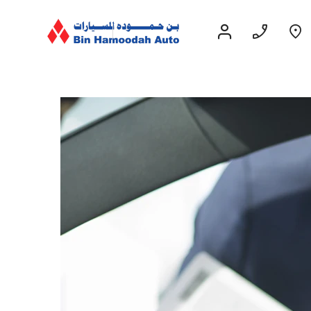
قريبا
EXPERIENCE CHEVROLET TITLE
Lobortis felis. Proin molestie faucibus
velit, nec auctor nulla. Sed arcu lacus,
ullamcorper eget purus sed.
Find Out More
جرووف
2026
ابتداءً من 52,900 درهم إماراتي