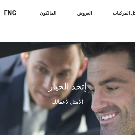
ENG
ل المركبات
العروض
المالكون
سيارات الاداء
كهربائي
إتخذ الخيار
الأمثل لأعمالك
كابتيفا
2026
ابتداءً من 59,900 درهم إماراتي ‏