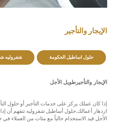
الإيجار والتأجير
سوبربان
MY 26
MY 25
.
.
حلول اساطيل الحكومة
شفروليه شر
ابتداءً من درهم 260,000 إماراتي‏
الإيجار والتأجيرطويل الأجل
إذا كان عملك يركز على خدمات التأجير أو حلول ال
ازدهار أعمالك.حلول أساطيل شفروليه تتفهم أن إدارة 
الأجل قيد الاستخدام حالياً مع مئات من العملاء في ج