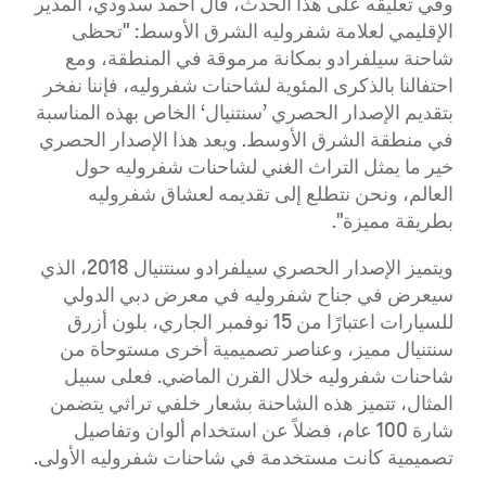
وفي تعليقه على هذا الحدث، قال أحمد سدودي، المدير
الإقليمي لعلامة شفروليه الشرق الأوسط: "تحظى
شاحنة سيلفرادو بمكانة مرموقة في المنطقة، ومع
احتفالنا بالذكرى المئوية لشاحنات شفروليه، فإننا نفخر
بتقديم الإصدار الحصري ’سنتنيال‘ الخاص بهذه المناسبة
في منطقة الشرق الأوسط. ويعد هذا الإصدار الحصري
خير ما يمثل التراث الغني لشاحنات شفروليه حول
العالم، ونحن نتطلع إلى تقديمه لعشاق شفروليه
بطريقة مميزة".
ويتميز الإصدار الحصري سيلفرادو سنتنيال 2018، الذي
سيعرض في جناح شفروليه في معرض دبي الدولي
للسيارات اعتبارًا من 15 نوفمبر الجاري، بلون أزرق
سنتنيال مميز، وعناصر تصميمية أخرى مستوحاة من
شاحنات شفروليه خلال القرن الماضي. فعلى سبيل
المثال، تتميز هذه الشاحنة بشعار خلفي تراثي يتضمن
شارة 100 عام، فضلاً عن استخدام ألوان وتفاصيل
تصميمية كانت مستخدمة في شاحنات شفروليه الأولى.