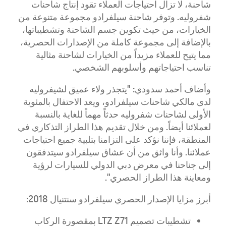
شاحنة، لا تزال احتياجات العملاء تقود إنتاج شاحنات
شفروليه. وتوفر شاحنة سيلفرادو مجموعة متنوعة من
الخيارات، من حيث تكوين جسم الشاحنة وتشطيباتها،
بالإضافة إلى مجموعة كاملة من الإصدارات الحصرية،
مما يتيح للعملاء مزيداً من الخيارات لشاحنة مثالية
تناسب احتياجاتهم وأسلوبهم الشخصي.
وأضاف أحمد سدودي: "يتجذر ولاء عميق لشيفروليه
لدى مالكي شاحنات سيلفرادو، ويعد الاحتفال بالمئوية
الأولى لشاحنات شفروليه حدثاً مهماً للغاية بالنسبة
لعملائنا أيضاً. ومن خلال تقديم هذا الطراز التذكاري في
المنطقة، فإننا نؤكد على التزامنا بتلبية جميع احتياجات
عملائنا. وأنا واثق من أن عشاق سيلفرادو سيتدفقون
إلى جناحنا في معرض دبي الدولي للسيارات لرؤية
ومعاينة هذا الطراز الحصري".
أبرز مزايا الإصدار الحصري سيلفرادو سنتنيال 2018:
تشطيبات تصميم LTZ Z71 بمقصورة الركاب