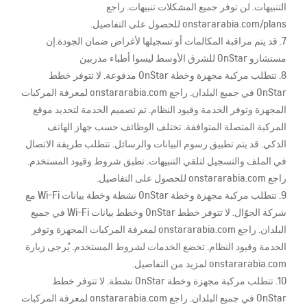
التنبيهات. لن توفر جميع المشكلات تنبيهات. راجع
onstararabia.com/plans للحصول على التفاصيل.
7. قد يتم مراقبة المكالمات أو تسجيلها لأغراض ضمان الجودة.إن
مستشارو OnStar للشرق الأوسط ليسوا أطباء مدربين
8. تتطلب مركبة مجهزة وخطة OnStar مدفوعة. لا تتوفر خطط
OnStar في جميع البلدان. راجع onstararabia.com لمعرفة المركبات
المجهزة وتوفر الخدمة وقيود النظام. تم تصميم الخدمة لتحديد موقع
المركبة المتصلة المتوافقة. تختلف الوظائف حسب جهاز الهاتف
الذكي. قد يتم تطبيق رسوم البيانات والرسائل. تتطلب طريقة الاتصال
في الملف والتسجيل لتلقي التنبيهات. تطبق شروط وقيود المستخدم.
راجع onstararabia.com للحصول على التفاصيل.
9. تتطلب مركبة مجهزة وخطة OnStar نشطة وخطة بيانات Wi-Fi مع
شركة الجوّال. لا تتوفر خطط OnStar وخطط بيانات Wi-Fi في جميع
البلدان. راجع onstararabia.com لمعرفة المركبات المجهزة وتوفر
الخدمة وقيود النظام. تخضع الخدمات لشروط المستخدم. يُرجى زيارة
onstararabia.com لمزيد من التفاصيل.
10.
تتطلب مركبة مجهزة وخطة OnStar نشطة. لا تتوفر خطط
OnStar في جميع البلدان. راجع onstararabia.com لمعرفة المركبات