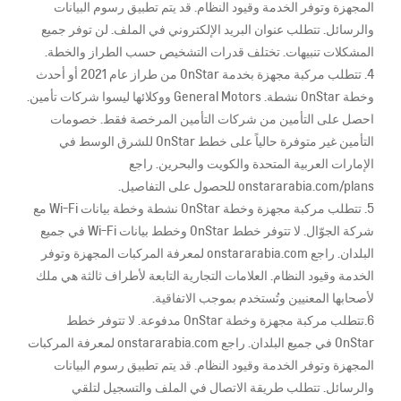
المجهزة وتوفر الخدمة وقيود النظام. قد يتم تطبيق رسوم البيانات
والرسائل. تتطلب عنوان البريد الإلكتروني في الملف. لن توفر جميع
المشكلات تنبيهات. تختلف قدرات التشخيص حسب الطراز والخطة.
4. تتطلب مركبة مجهزة بخدمة OnStar من طراز عام 2021 أو أحدث
وخطة OnStar نشطة. General Motors ووكلائها ليسوا شركات تأمين.
احصل على التأمين من شركات التأمين المرخصة فقط. خصومات
التأمين غير متوفرة حالياً على خطط OnStar للشرق الوسط في
الإمارات العربية المتحدة والكويت والبحرين. راجع
onstararabia.com/plans للحصول على التفاصيل.
5. تتطلب مركبة مجهزة وخطة OnStar نشطة وخطة بيانات Wi-Fi مع
شركة الجوّال. لا تتوفر خطط OnStar وخطط بيانات Wi-Fi في جميع
البلدان. راجع onstararabia.com لمعرفة المركبات المجهزة وتوفر
الخدمة وقيود النظام. العلامات التجارية التابعة لأطراف ثالثة هي ملك
لأصحابها المعنيين وتُستخدم بموجب الاتفاقية.
6.تتطلب مركبة مجهزة وخطة OnStar مدفوعة. لا تتوفر خطط
OnStar في جميع البلدان. راجع onstararabia.com لمعرفة المركبات
المجهزة وتوفر الخدمة وقيود النظام. قد يتم تطبيق رسوم البيانات
والرسائل. تتطلب طريقة الاتصال في الملف والتسجيل لتلقي