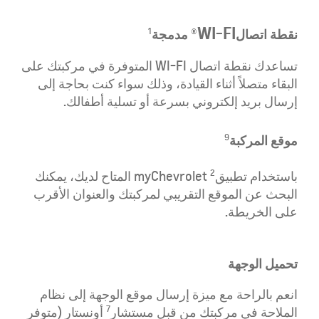
WI-FI
نقطة اتصال
® مدمجة
1
تساعدك نقطة اتصال WI-FI المتوفرة في مركبتك
على
البقاء متصلاً أثناء القيادة، وذلك سواء كنت بحاجة إلى
إرسال بريد إلكتروني بسرعة أو تسلية أطفالك.
موقع المركبة
9
2
باستخدام تطبيق
myChevrolet المتاح لديك، يمكنك
البحث عن الموقع التقريبي لمركبتك والعنوان الأقرب
على الخريطة.
تحميل الوجهة
انعم بالراحة مع ميزة إرسال موقع الوجهة إلى نظام
7
الملاحة في مركبتك
من قبل مستشار
أونستار
(متوفر